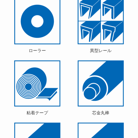
ローラー
異型レール
粘着テープ
芯金丸棒