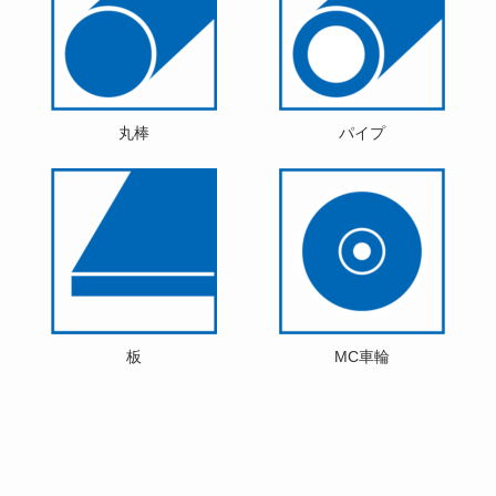
丸棒
パイプ
板
MC車輪