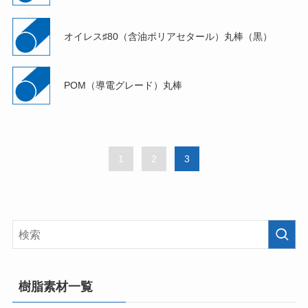
オイレス♯80（含油ポリアセタール）丸棒（黒）
POM（導電グレード）丸棒
1
2
3
樹脂素材一覧