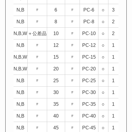
N,B
〃
6
〃
PC-6
○
3
N,B
〃
8
〃
PC-8
○
2
N,B,W
＋公差品
10
〃
PC-10
○
2
N,B
〃
12
〃
PC-12
○
1
N,B,W
〃
15
〃
PC-15
○
1
N,B,W
〃
20
〃
PC-20
○
1
N,B
〃
25
〃
PC-25
○
1
N,B
〃
30
〃
PC-30
○
1
N,B
〃
35
〃
PC-35
○
1
N,B
〃
40
〃
PC-40
○
1
N,B
〃
45
〃
PC-45
○
1