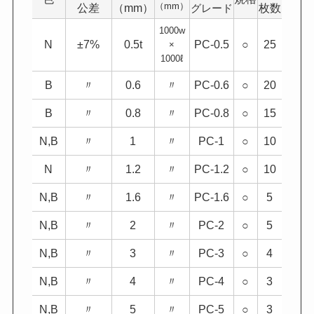
（mm）
公差
（mm）
枚数
グレード
1000w
N
±7%
0.5t
PC-0.5
○
25
×
1000ℓ
B
〃
0.6
〃
PC-0.6
○
20
B
〃
0.8
〃
PC-0.8
○
15
N,B
〃
1
〃
PC-1
○
10
N
〃
1.2
〃
PC-1.2
○
10
N,B
〃
1.6
〃
PC-1.6
○
5
N,B
〃
2
〃
PC-2
○
5
N,B
〃
3
〃
PC-3
○
4
N,B
〃
4
〃
PC-4
○
3
N,B
〃
5
〃
PC-5
○
3