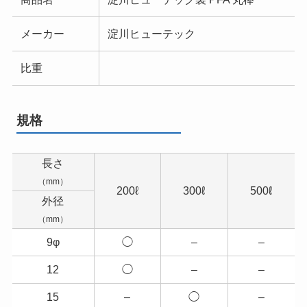
メーカー
淀川ヒューテック
比重
規格
長さ
（mm）
200ℓ
300ℓ
500ℓ
外径
（mm）
9φ
◯
–
–
12
◯
–
–
15
–
◯
–