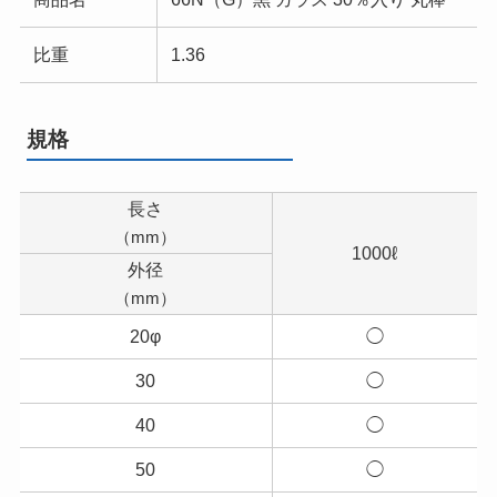
比重
1.36
規格
長さ
（mm）
1000ℓ
外径
（mm）
20φ
◯
30
◯
40
◯
50
◯