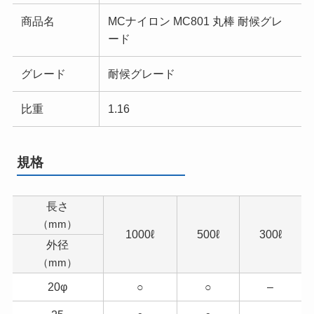
商品名
MCナイロン MC801 丸棒 耐候グレ
ード
グレード
耐候グレード
比重
1.16
規格
長さ
（mm）
1000ℓ
500ℓ
300ℓ
外径
（mm）
20φ
○
○
–